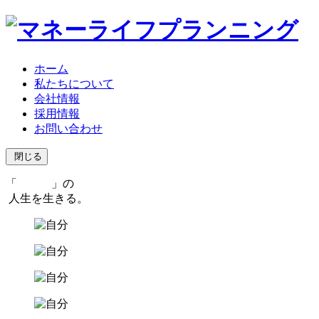
ホーム
私たちについて
会社情報
採用情報
お問い合わせ
閉じる
「
」の
⼈⽣を⽣きる。